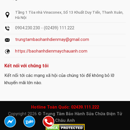
Tầng 1 Tòa nhà Vinaconex, Số 13 Khuất Duy Tiến, Thanh Xuân,
Hà Nội
0904.230.230 - (02439) 111.222
trungtambaohanhdienmay@gmail.com
https://baohanhdienmaychauanh.com
Kết nối với chúng tôi
Kết nối tới các mạng xã hội của chúng tôi để không bỏ lỡ
khuyến mãi lớn nào.
Hotline Toàn Quốc:
02439.111.222
Copyright 2026 ©
Trung Tâm Bảo Hành Sửa Chữa Điện Tử
Châu Anh