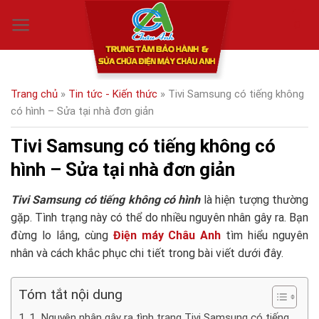
Skip
0
to
content
Trang chủ
»
Tin tức - Kiến thức
»
Tivi Samsung có tiếng không
có hình – Sửa tại nhà đơn giản
Tivi Samsung có tiếng không có
hình – Sửa tại nhà đơn giản
Tivi Samsung có tiếng không có hình
là hiện tượng thường
gặp. Tình trạng này có thể do nhiều nguyên nhân gây ra. Bạn
đừng lo lắng, cùng
Điện máy Châu Anh
tìm hiểu nguyên
nhân và cách khắc phục chi tiết trong bài viết dưới đây.
Tóm tắt nội dung
1. Nguyên nhân gây ra tình trạng Tivi Samsung có tiếng