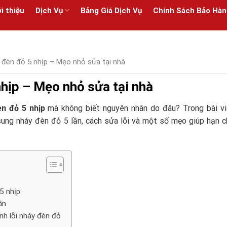
i thiệu
Dịch Vụ
Bảng Giá Dịch Vụ
Chính Sách Bảo Hàn
 đèn đỏ 5 nhịp – Mẹo nhỏ sửa tại nhà
hịp – Mẹo nhỏ sửa tại nhà
n đỏ 5 nhịp
mà không biết nguyên nhân do đâu? Trong bài vi
sung nháy đèn đỏ 5 lần, cách sửa lỗi và một số mẹo giúp hạn c
5 nhịp:
ần
nh lỗi nháy đèn đỏ