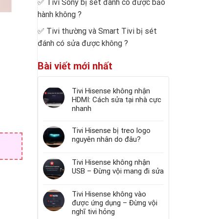
✅
Tivi Sony bị sét đánh có được bảo
hành không
?
✅
Tivi thường và Smart Tivi bị sét
đánh có sửa được không
?
Bài viết mới nhất
Tivi Hisense không nhận
HDMI: Cách sửa tại nhà cực
nhanh
Tivi Hisense bị treo logo
nguyên nhân do đâu?
Tivi Hisense không nhận
USB – Đừng vội mang đi sửa
Tivi Hisense không vào
được ứng dụng – Đừng vội
nghĩ tivi hỏng