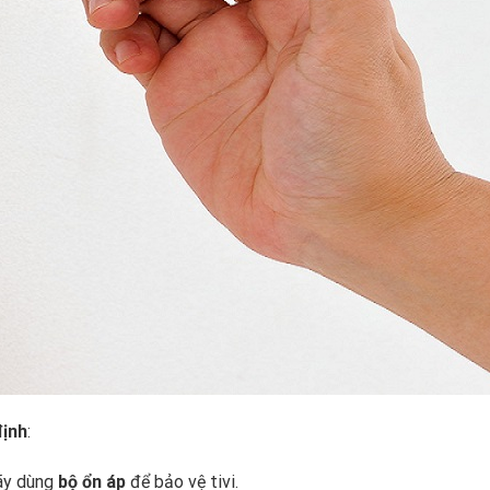
định
:
hãy dùng
bộ ổn áp
để bảo vệ tivi.