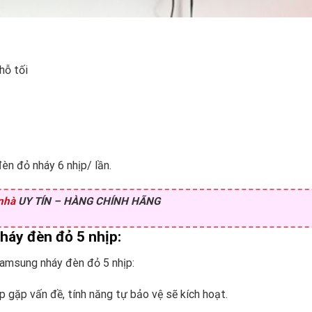
hỗ tối
èn đỏ nháy 6 nhịp/ lần.
 nhà
UY TÍN – HÀNG CHÍNH HÃNG
háy đèn đỏ 5 nhịp:
Samsung nháy đèn đỏ 5 nhịp:
 gặp vấn đề, tính năng tự bảo vệ sẽ kích hoạt.