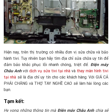
Hiện nay, trên thị trường có nhiều đơn vị sửa chữa và bảo
hành tivi. Tuy nhiên bạn hãy tìm địa chỉ sửa chữa uy tín để
đảm bảo khắc phục lỗi nhanh chóng, triệt để.
Điện máy
Châu Anh
với
dịch vụ sửa tivi tại nhà
và
thay màn hình tivi
tại nhà
sẽ là địa chỉ uy tín cho các khách hàng. Với GIÁ CẢ
PHẢI CHĂNG và THỢ TAY NGHỀ CAO sẽ làm hài lòng các
bạn.
Tạm kết:
Hy vọng những thông tin mà
Điện máy Châu Anh
chia sẻ