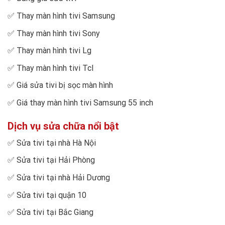
✅
Thay màn hình tivi Samsung
✅
Thay màn hình tivi Sony
✅
Thay màn hình tivi Lg
✅
Thay màn hình tivi Tcl
✅
Giá sửa tivi bị sọc màn hình
✅
Giá thay màn hình tivi Samsung 55 inch
Dịch vụ sửa chữa nổi bật
✅
Sửa tivi tại nhà Hà Nội
✅
Sửa tivi tại Hải Phòng
✅
Sửa tivi tại nhà Hải Dương
✅
Sửa tivi tại quận 10
✅
Sửa tivi tại Bắc Giang