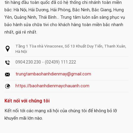
tín hàng đầu toàn quốc đã có hệ thống chi nhánh toàn miền
bắc: Hà Nội, Hải Dương, Hải Phòng, Bắc Ninh, Bắc Giang, Hưng
Yên, Quảng Ninh, Thái Bình... Trung tâm luôn sẵn sàng phục vụ
bảo hành sửa chữa tivi cho khách hàng toàn miền bắc nhanh
nhất, giá rẻ nhất.
Tầng 1 Tòa nhà Vinaconex, Số 13 Khuất Duy Tiến, Thanh Xuân,
Hà Nội
0904.230.230 - (02439) 111.222
trungtambaohanhdienmay@gmail.com
https://baohanhdienmaychauanh.com
Kết nối với chúng tôi
Kết nối tới các mạng xã hội của chúng tôi để không bỏ lỡ
khuyến mãi lớn nào.