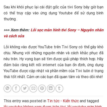
Sau khi khôi phục lại cài đặt gốc của tivi Sony bây giờ bạn
có thể truy cập vào ứng dụng Youtube để sử dụng bình
thường .
>>> Xem thêm:
Lỗi sọc màn hình tivi Sony – Nguyên nhân
và cách sửa
Lỗi không vào được YouTube trên Tivi Sony có thể gây khó
chịu. Nhưng với những nguyên nhân và cách khắc phục đã
nêu trên. Hy vọng bạn sẽ tìm được giải pháp thích hợp. Hãy
đảm bảo rằng kết nối internet của bạn ổn định, ứng dụng
YouTube được cập nhật và phần mềm của Tivi luôn ở trạng
thái tốt nhất. Cảm ơn các bạn đã quan tâm và theo dõi nhé!
This entry was posted in
Tin tức - Kiến thức
and tagged
lỗi youtube không xem được trên tivi
,
lỗi youtube màn hình