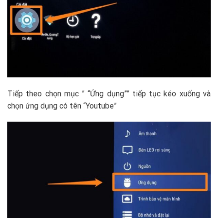
Tiếp theo chọn mục ” “Ứng dụng”” tiếp tục kéo xuống và
chọn ứng dụng có tên “Youtube”