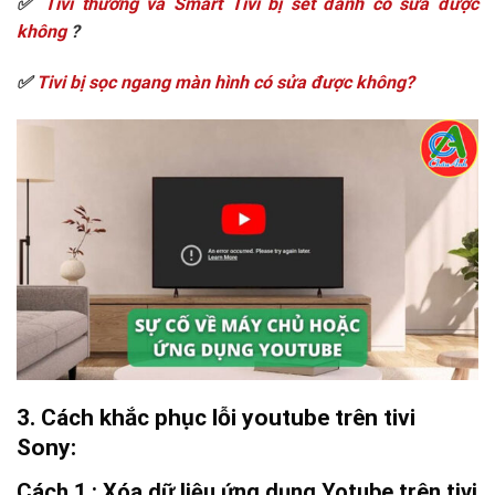
✅
Tivi thường và Smart Tivi bị sét đánh có sửa được
không
?
✅
Tivi bị sọc ngang màn hình có sửa được không?
3. Cách khắc phục lỗi youtube trên tivi
Sony:
Cách 1 : Xóa dữ liệu ứng dụng Yotube trên tivi