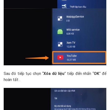
Sau đó tiếp tục chọn “
Xóa dữ liệu
” tiếp đến nhấn “
OK
” để
hoàn tất .