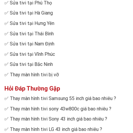
✅
Sửa tivi tại Phú Thọ
✅
Sửa tivi tại Hà Giang
✅
Sửa tivi tại Hưng Yên
✅
Sửa tivi tại Thái Bình
✅
Sửa tivi tại Nam Định
✅
Sửa tivi tại Vĩnh Phúc
✅
Sửa tivi tại Bắc Ninh
✅
Thay màn hình tivi bị vỡ
Hỏi Đáp Thường Gặp
✅
Thay màn hình tivi Samsung 55 inch giá bao nhiêu
?
✅
Thay màn hình tivi sony 43w800c giá bao nhiêu
?
✅
Thay màn hình tivi Sony 43 inch giá bao nhiêu
?
✅
Thay màn hình tivi LG 43 inch giá bao nhiêu
?