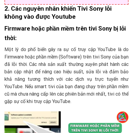
2. Các nguyên nhân khiến Tivi Sony lỗi
không vào được Youtube
Firmware hoặc phần mềm trên tivi Sony bị lỗi
thời:
Một lý do phổ biến gây ra sự cố truy cập YouTube là do
Firmware hoặc phần mềm (Software) trên tivi Sony của bạn
đã lỗi thời. Các nhà sản xuất thường xuyên phát hành các
bản cập nhật để nâng cao hiệu suất, sửa lỗi và đảm bảo
khả năng tương thích với các dịch vụ trực tuyến như
YouTube. Nếu smart tivi của bạn đang chạy trên phần mềm
cũ mà chưa nâng cấp lên các phiên bản mới nhất, tivi có thể
gặp sự cố khi truy cập YouTube.