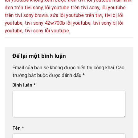
đen trên tivi sony
,
lỗi youtube trên tivi sony
,
lỗi youtube
trên tivi sony bravia
,
sửa lỗi youtube trên tivi
,
tivi bị lỗi
youtube
,
tivi sony 42w700b lỗi youtube
,
tivi sony bị lỗi
youtube
,
tivi sony lỗi youtube
.
Để lại một bình luận
Email của bạn sẽ không được hiển thị công khai.
Các
trường bắt buộc được đánh dấu
*
Bình luận
*
Tên
*