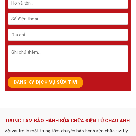
TRUNG TÂM BẢO HÀNH SỬA CHỮA ĐIỆN TỬ CHÂU ANH
Với vai trò là một trung tâm chuyên bảo hành sửa chữa tivi Uy