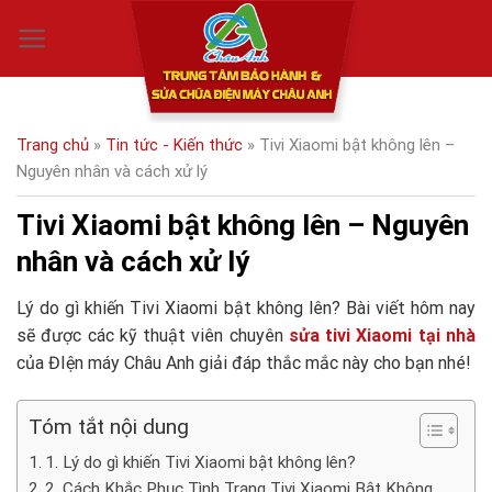
Skip
0
to
content
Trang chủ
»
Tin tức - Kiến thức
»
Tivi Xiaomi bật không lên –
Nguyên nhân và cách xử lý
Tivi Xiaomi bật không lên – Nguyên
nhân và cách xử lý
Lý do gì khiến Tivi Xiaomi bật không lên? Bài viết hôm nay
sẽ được các kỹ thuật viên chuyên
sửa tivi Xiaomi tại nhà
của ĐIện máy Châu Anh giải đáp thắc mắc này cho bạn nhé!
Tóm tắt nội dung
1. Lý do gì khiến Tivi Xiaomi bật không lên?
2. Cách Khắc Phục Tình Trạng Tivi Xiaomi Bật Không