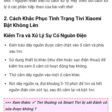
Mỗi 1 nguyên nhân đều có cách xử lý. Hãy theo dõi cách xử
lý ở các phần tiếp theo của bài viết nhé!
2. Cách Khắc Phục Tình Trạng Tivi Xiaomi
Bật Không Lên
Kiểm Tra và Xử Lý Sự Cố Nguồn Điện
Đảm bảo dây nguồn được cắm chặt vào ổ cắm và phía
sau tivi.
Sử dụng thiết bị khác (như đèn hoặc sạc điện thoại) để
kiểm tra xem ổ cắm có hoạt động hay không.
Thử cắm dây nguồn vào một ổ cắm khác.
Rút dây nguồn ra, đợi khoảng 5-10 phút để tivi xả hết
nguồn điện còn sót lại, sau đó cắm lại và bật tivi.
>>> Xem thêm: ✅ Tivi thường và Smart Tivi bị sét đánh có
sửa được không ?