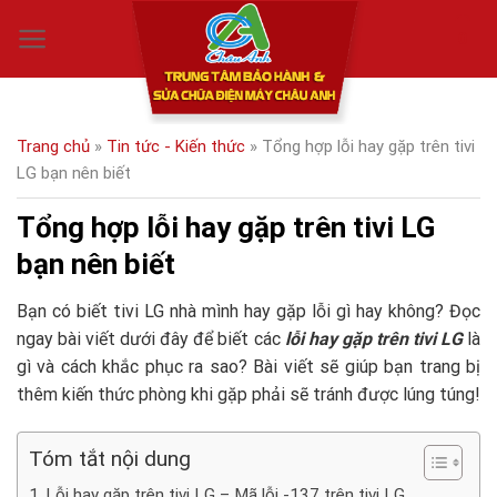
Skip
0
to
content
Trang chủ
»
Tin tức - Kiến thức
»
Tổng hợp lỗi hay gặp trên tivi
LG bạn nên biết
Tổng hợp lỗi hay gặp trên tivi LG
bạn nên biết
Bạn có biết tivi LG nhà mình hay gặp lỗi gì hay không? Đọc
ngay bài viết dưới đây để biết các
lỗi hay gặp trên tivi LG
là
gì và cách khắc phục ra sao? Bài viết sẽ giúp bạn trang bị
thêm kiến thức phòng khi gặp phải sẽ tránh được lúng túng!
Tóm tắt nội dung
Lỗi hay gặp trên tivi LG – Mã lỗi -137 trên tivi LG