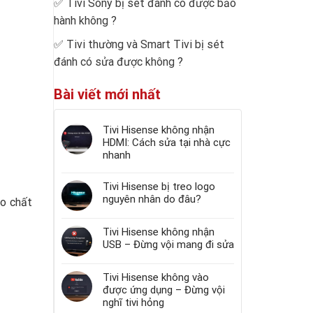
✅
Tivi Sony bị sét đánh có được bảo
hành không
?
✅
Tivi thường và Smart Tivi bị sét
đánh có sửa được không
?
Bài viết mới nhất
Tivi Hisense không nhận
HDMI: Cách sửa tại nhà cực
nhanh
Tivi Hisense bị treo logo
nguyên nhân do đâu?
ho chất
Tivi Hisense không nhận
USB – Đừng vội mang đi sửa
Tivi Hisense không vào
được ứng dụng – Đừng vội
nghĩ tivi hỏng