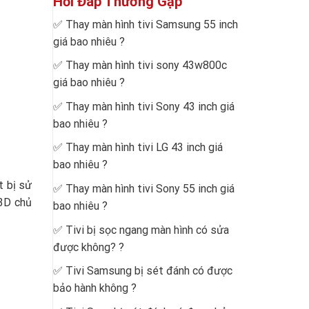
Hỏi Đáp Thường Gặp
✅
Thay màn hình tivi Samsung 55 inch
giá bao nhiêu
?
✅
Thay màn hình tivi sony 43w800c
giá bao nhiêu
?
✅
Thay màn hình tivi Sony 43 inch giá
bao nhiêu
?
✅
Thay màn hình tivi LG 43 inch giá
bao nhiêu
?
t bị sử
✅
Thay màn hình tivi Sony 55 inch giá
 3D chủ
bao nhiêu
?
✅
Tivi bị sọc ngang màn hình có sửa
được không?
?
✅
Tivi Samsung bị sét đánh có được
bảo hành không
?