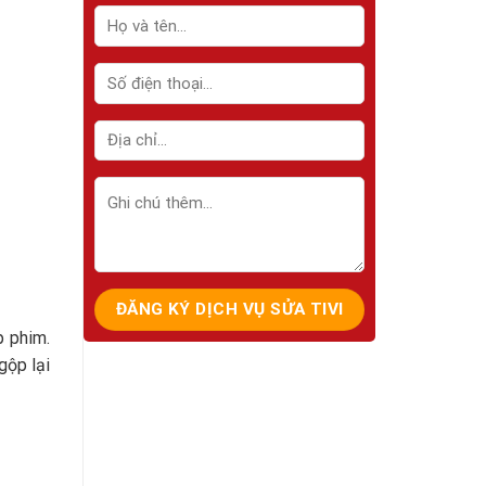
p phim.
gộp lại