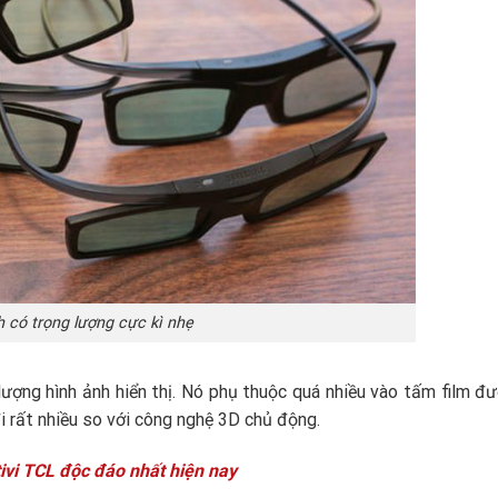
h có trọng lượng cực kì nhẹ
ượng hình ảnh hiển thị. Nó phụ thuộc quá nhiều vào tấm film đ
i rất nhiều so với công nghệ 3D chủ động.
ivi TCL độc đáo nhất hiện nay