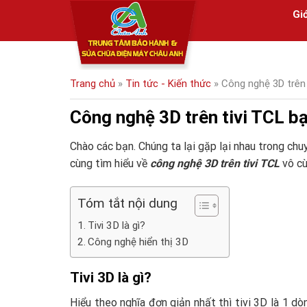
Skip
Giớ
to
content
Trang chủ
»
Tin tức - Kiến thức
»
Công nghệ 3D trên 
Công nghệ 3D trên tivi TCL b
Chào các bạn. Chúng ta lại gặp lại nhau trong c
cùng tìm hiểu về
công nghệ 3D trên tivi TCL
vô cù
Tóm tắt nội dung
Tivi 3D là gì?
Công nghệ hiển thị 3D
Tivi 3D là gì?
Hiểu theo nghĩa đơn giản nhất thì tivi 3D là 1 d