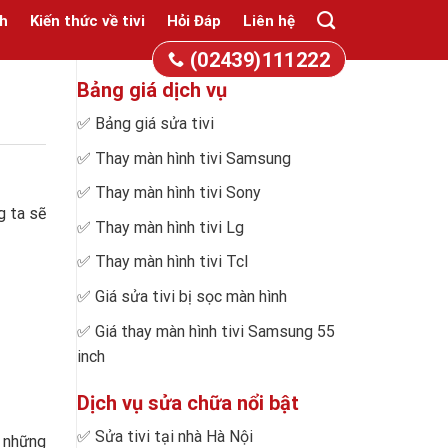
h
Kiến thức về tivi
Hỏi Đáp
Liên hệ
(02439)111222
Bảng giá dịch vụ
✅
Bảng giá sửa tivi
✅
Thay màn hình tivi Samsung
✅
Thay màn hình tivi Sony
g ta sẽ
✅
Thay màn hình tivi Lg
✅
Thay màn hình tivi Tcl
✅
Giá sửa tivi bị sọc màn hình
✅
Giá thay màn hình tivi Samsung 55
inch
Dịch vụ sửa chữa nổi bật
✅
Sửa tivi tại nhà Hà Nội
c những