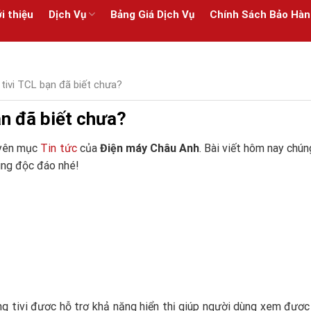
i thiệu
Dịch Vụ
Bảng Giá Dịch Vụ
Chính Sách Bảo Hàn
tivi TCL bạn đã biết chưa?
ạn đã biết chưa?
huyên mục
Tin tức
của
Điện máy Châu Anh
. Bài viết hôm nay chún
ng độc đáo nhé!
òng tivi được hỗ trợ khả năng hiển thị giúp người dùng xem đượ