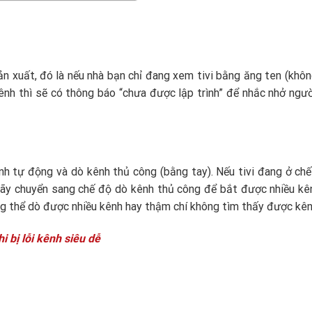
ản xuất, đó là nếu nhà bạn chỉ đang xem tivi bằng ăng ten (khô
kênh thì sẽ có thông báo “chưa được lập trình” để nhắc nhở ngư
nh tự động và dò kênh thủ công (bằng tay). Nếu tivi đang ở ch
ãy chuyển sang chế độ dò kênh thủ công để bắt được nhiều kê
ng thể dò được nhiều kênh hay thậm chí không tìm thấy được kên
i bị lỗi kênh siêu dễ