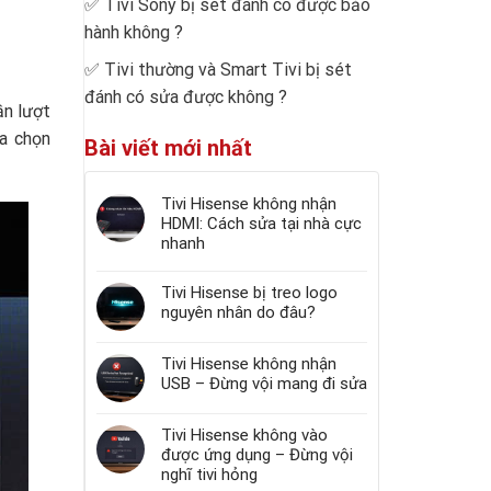
✅
Tivi Sony bị sét đánh có được bảo
hành không
?
✅
Tivi thường và Smart Tivi bị sét
đánh có sửa được không
?
ần lượt
a chọn
Bài viết mới nhất
Tivi Hisense không nhận
HDMI: Cách sửa tại nhà cực
nhanh
Tivi Hisense bị treo logo
nguyên nhân do đâu?
Tivi Hisense không nhận
USB – Đừng vội mang đi sửa
Tivi Hisense không vào
được ứng dụng – Đừng vội
nghĩ tivi hỏng