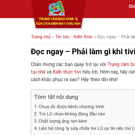
Skip
Giớ
to
content
Trang chủ
»
Tin tức - Kiến thức
»
Đọc ngay – Phải làm
Đọc ngay – Phải làm gì khi tiv
Chào mừng các bạn quay trở lại với
Trung tâm b
tại nhà
và
Kiến thức tivi
hữu ích. Hôm nay, hãy cù
cách khắc phục ra sao? Hãy theo dõi nhé!
Tóm tắt nội dung
Chưa dò được kênh chương trình
Tivi LG chọn không đúng đầu vào
Chất lượng ăng-ten kém
Liên hệ công ty sửa chữa tivi LG uy tín nếu tivi