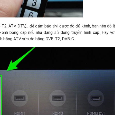
B-T2, ATV, DTV,… để đảm bảo tivi được dò đủ kênh, bạn nên dò l
ênh bằng cáp nếu nhà đang sử dụng truyền hình cáp. Hay vừ
ênh bằng ATV vừa dò bằng DVB-T2, DVB-C.