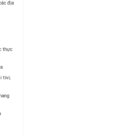
các địa
c thực
ữa
 tivi;
 mang
à