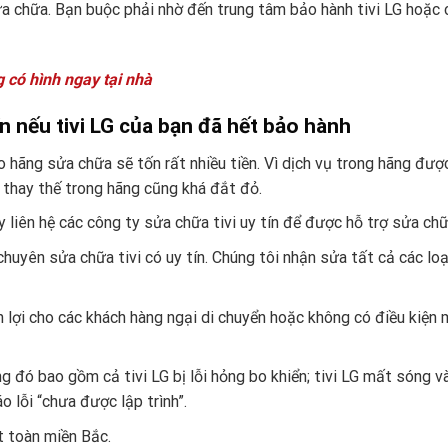
sửa chữa. Bạn buộc phải nhờ đến trung tâm bảo hành tivi LG hoặc 
g có hình ngay tại nhà
ín nếu tivi LG của bạn đã hết bảo hành
o hãng sửa chữa sẽ tốn rất nhiều tiền. Vì dịch vụ trong hãng đượ
n thay thế trong hãng cũng khá đắt đỏ.
ãy liên hệ các công ty sửa chữa tivi uy tín để được hỗ trợ sửa ch
uyên sửa chữa tivi có uy tín. Chúng tôi nhận sửa tất cả các loại
n lợi cho các khách hàng ngại di chuyển hoặc không có điều kiện
ng đó bao gồm cả tivi LG bị lỗi hỏng bo khiển; tivi LG mất sóng v
 lỗi “chưa được lập trình”.
ất toàn miền Bắc.