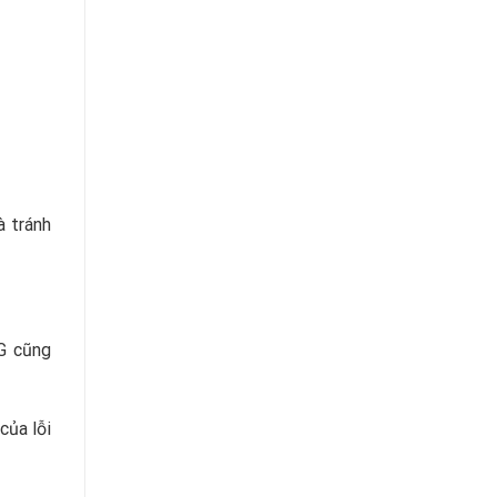
à tránh
LG cũng
của lỗi