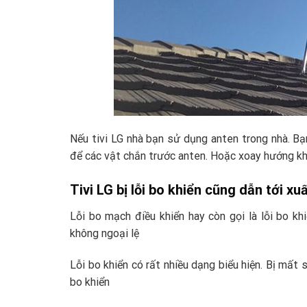
Nếu tivi LG nhà bạn sử dụng anten trong nhà. Bạ
để các vật chắn trước anten. Hoặc xoay hướng kh
Tivi LG bị lỗi bo khiển cũng dẫn tới xu
Lỗi bo mạch điều khiển hay còn gọi là lỗi bo khi
không ngoại lệ
Lỗi bo khiển có rất nhiều dạng biểu hiện. Bị mất
bo khiển