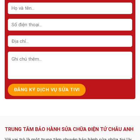
TRUNG TÂM BẢO HÀNH SỬA CHỮA ĐIỆN TỬ CHÂU ANH
Với vai trò là một trung tâm chuyên bảo hành sửa chữa tivi Uy