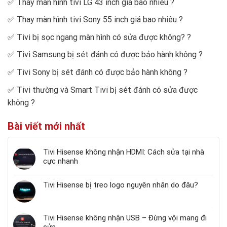
✅
Thay màn hình tivi LG 43 inch giá bao nhiêu
?
✅
Thay màn hình tivi Sony 55 inch giá bao nhiêu
?
✅
Tivi bị sọc ngang màn hình có sửa được không?
?
✅
Tivi Samsung bị sét đánh có được bảo hành không
?
✅
Tivi Sony bị sét đánh có được bảo hành không
?
✅
Tivi thường và Smart Tivi bị sét đánh có sửa được
không
?
Bài viết mới nhất
Tivi Hisense không nhận HDMI: Cách sửa tại nhà
cực nhanh
Tivi Hisense bị treo logo nguyên nhân do đâu?
Tivi Hisense không nhận USB – Đừng vội mang đi
sửa