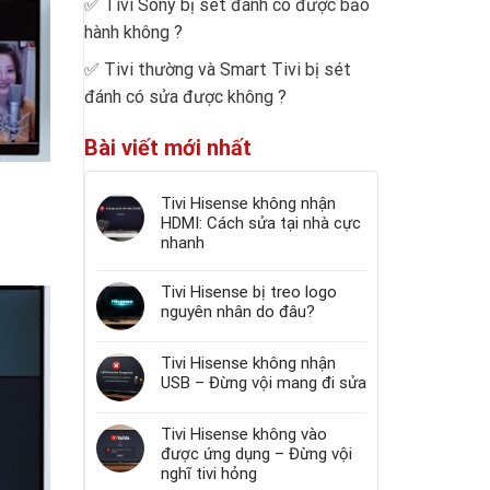
✅
Tivi Sony bị sét đánh có được bảo
hành không
?
✅
Tivi thường và Smart Tivi bị sét
đánh có sửa được không
?
Bài viết mới nhất
Tivi Hisense không nhận
HDMI: Cách sửa tại nhà cực
nhanh
Tivi Hisense bị treo logo
nguyên nhân do đâu?
Tivi Hisense không nhận
USB – Đừng vội mang đi sửa
Tivi Hisense không vào
được ứng dụng – Đừng vội
nghĩ tivi hỏng