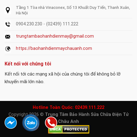
Tầng 1 Tòa nhà Vinaconex, Số 13 Khuất Duy Tiến, Thanh Xuân,
Hà Nội
0904.230.230 - (02439) 111.222
trungtambaohanhdienmay@gmail.com
https://baohanhdienmaychauanh.com
Kết nối với chúng tôi
Kết nối tới các mạng xã hội của chúng tôi để không bỏ lỡ
khuyến mãi lớn nào.
Hotline Toàn Quốc:
02439.111.222
Copyright 2026 ©
Trung Tâm Bảo Hành Sửa Chữa Điện Tử
Châu Anh