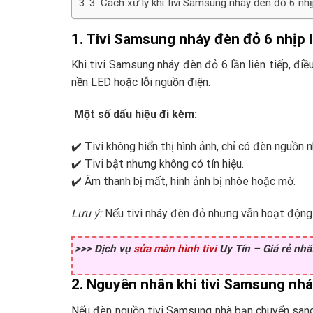
3. Cách xử lý khi tivi Samsung nháy đèn đỏ 6 nh
1. Tivi Samsung nháy đèn đỏ 6 nhịp là
Khi tivi Samsung nháy đèn đỏ 6 lần liên tiếp, điề
nền LED hoặc lỗi nguồn điện.
Một số dấu hiệu đi kèm:
✔️ Tivi không hiển thị hình ảnh, chỉ có đèn nguồn 
✔️ Tivi bật nhưng không có tín hiệu.
✔️ Âm thanh bị mất, hình ảnh bị nhòe hoặc mờ.
Lưu ý:
Nếu tivi nháy đèn đỏ nhưng vẫn hoạt động b
>>> Dịch vụ
sửa màn hình tivi
Uy Tín – Giá rẻ nhấ
2. Nguyên nhân khi tivi Samsung nhá
Nếu đèn nguồn tivi Samsung nhà bạn chuyển sang