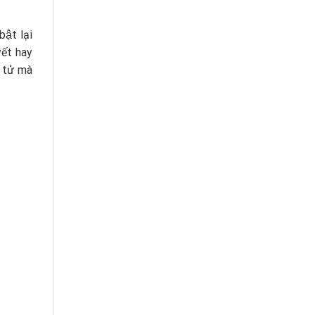
ật lại
yết hay
 tử mà