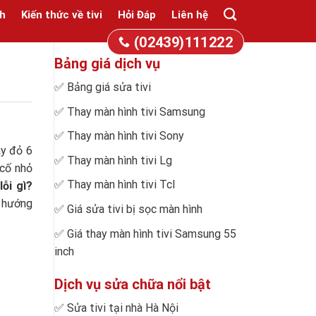
h
Kiến thức về tivi
Hỏi Đáp
Liên hệ
(02439)111222
Bảng giá dịch vụ
✅
Bảng giá sửa tivi
✅
Thay màn hình tivi Samsung
✅
Thay màn hình tivi Sony
áy đỏ 6
✅
Thay màn hình tivi Lg
 cố nhỏ
✅
Thay màn hình tivi Tcl
lỗi gì?
à hướng
✅
Giá sửa tivi bị sọc màn hình
✅
Giá thay màn hình tivi Samsung 55
inch
Dịch vụ sửa chữa nổi bật
✅
Sửa tivi tại nhà Hà Nội