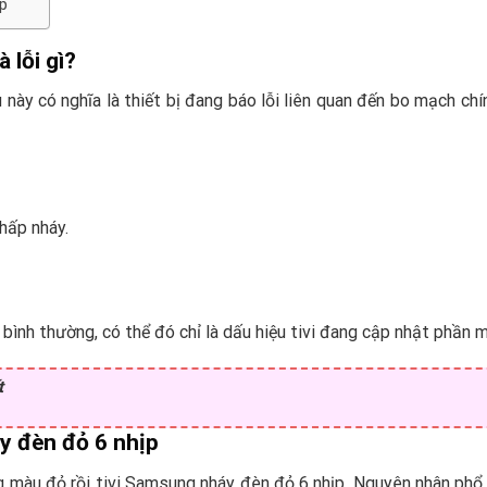
ịp
 lỗi gì?
u này có nghĩa là thiết bị đang báo lỗi liên quan đến bo mạch chí
nhấp nháy.
ình thường, có thể đó chỉ là dấu hiệu tivi đang cập nhật phần 
t
y đèn đỏ 6 nhịp
 màu đỏ rồi tivi Samsung nháy đèn đỏ 6 nhịp. Nguyên nhân phổ 