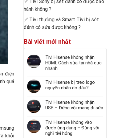
✅
Tivi Sony bị sét đánh có được bảo
hành không
?
✅
Tivi thường và Smart Tivi bị sét
đánh có sửa được không
?
Bài viết mới nhất
Tivi Hisense không nhận
HDMI: Cách sửa tại nhà cực
nhanh
ồn điện
anh quá
Tivi Hisense bị treo logo
nguyên nhân do đâu?
Tivi Hisense không nhận
USB – Đừng vội mang đi sửa
Tivi Hisense không vào
Samsung
được ứng dụng – Đừng vội
nghĩ tivi hỏng
ra khỏi