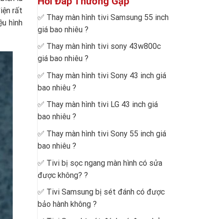
Hỏi Đáp Thường Gặp
iện rất
✅
Thay màn hình tivi Samsung 55 inch
ệu hình
giá bao nhiêu
?
✅
Thay màn hình tivi sony 43w800c
giá bao nhiêu
?
✅
Thay màn hình tivi Sony 43 inch giá
bao nhiêu
?
✅
Thay màn hình tivi LG 43 inch giá
bao nhiêu
?
✅
Thay màn hình tivi Sony 55 inch giá
bao nhiêu
?
✅
Tivi bị sọc ngang màn hình có sửa
được không?
?
✅
Tivi Samsung bị sét đánh có được
bảo hành không
?