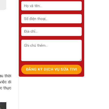
au thời
iệc di
ợc thực