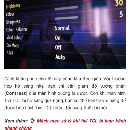
Cách khắc phục cho lỗi này cũng khá đơn giản. Với trường
hợp hở sáng nhẹ, bạn chỉ cần giảm độ tương phản
(
Contrast
) của màn hình xuống là được. Còn khi màn hình
tivi TCL bị hở sáng quá nặng, bạn có thể liên hệ với hãng để
được bảo hành tivi TCL hoặc đổi sang thiết bị mới.
Xem thêm: 👌
Mách mẹo xử lý khi tivi TCL bị loạn kênh
nhanh chóng