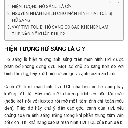
HIỆN TƯỢNG HỞ SÁNG LÀ GÌ?
NGUYÊN NHÂN KHIẾN CHO MÀN HÌNH TIVI TCL BỊ
HỞ SÁNG
VẬY TIVI TCL BỊ HỞ SÁNG CÓ SAO KHÔNG? LÀM
THẾ NÀO ĐỂ KHẮC PHỤC?
HIỆN TƯỢNG HỞ SÁNG LÀ GÌ?
Hở sáng là hiện tượng ánh sáng trên màn hình tivi được
phân bố không đồng đều. Một số chỗ sẽ sáng hơn so với
bình thường, hay xuất hiện ở các góc, cạnh của màn hình.
Cách để test màn hình tivi TCL nhà bạn có hở sáng hay
không rất dễ. Hãy mở một chương trình có nền tối màu
(hoặc kết nối với laptop rồi mở một tấm ảnh chỉ toàn màu
đen). Tiếp đó hãy chú ý đến các góc, cạnh của tivi, nếu
chúng toả ra ánh sáng trắng trong khi phần trung tâm vẫn
tối đen. Thì khả năng cao là màn hình tivi TCL của bạn đã bị