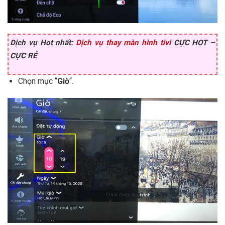
Dịch vụ Hot nhất:
Dịch vụ thay màn hình tivi
CỰC HOT –
CỰC RẺ
Chọn mục “
Giờ
“.