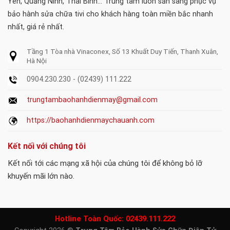
Yên, Quảng Ninh, Thái Bình... Trung tâm luôn sẵn sàng phục vụ
bảo hành sửa chữa tivi cho khách hàng toàn miền bắc nhanh
nhất, giá rẻ nhất.
Tầng 1 Tòa nhà Vinaconex, Số 13 Khuất Duy Tiến, Thanh Xuân,
Hà Nội
0904.230.230 - (02439) 111.222
trungtambaohanhdienmay@gmail.com
https://baohanhdienmaychauanh.com
Kết nối với chúng tôi
Kết nối tới các mạng xã hội của chúng tôi để không bỏ lỡ
khuyến mãi lớn nào.
Hotline Toàn Quốc:
02439.111.222